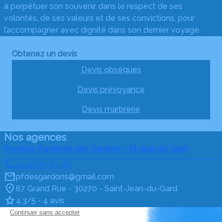
à perpétuer son souvenir dans le respect de ses
volontés, de ses valeurs et de ses convictions, pour
l’accompagner avec dignité dans son dernier voyage.
Obtenez un devis
Devis obsèques
Devis prévoyance
Devis marbrerie
Nos agences
Pompes Funèbres des Gardons - St Jean du Gard
04 22 67 03 46
pfdesgardons@gmail.com
87 Grand Rue - 30270 - Saint-Jean-du-Gard
4.3/5 - 4 avis
Pompes Funèbres des Gardons - Anduze