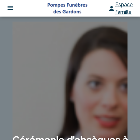
Espace
famille
ORGANISER DES OBSÈQUES
PRÉVOIR SES OBSÈQUES
MONUMENTS FUNÉRAIRES
NOS AGENCES
SERVICES AUX FAMILLES
SAINT-JEAN-DU-GARD
ESPACES HOMMAGES
ANDUZE