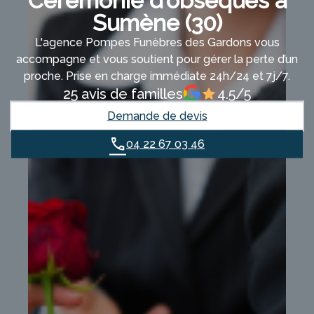
Cérémonie d’obsèques à
Sumène (30)
L'agence Pompes Funèbres des Gardons vous
accompagne et vous soutient pour gérer la perte d’un
proche. Prise en charge immédiate 24h/24 et 7j/7.
25 avis de familles
4.5/5
Demande de devis
04 22 67 03 46