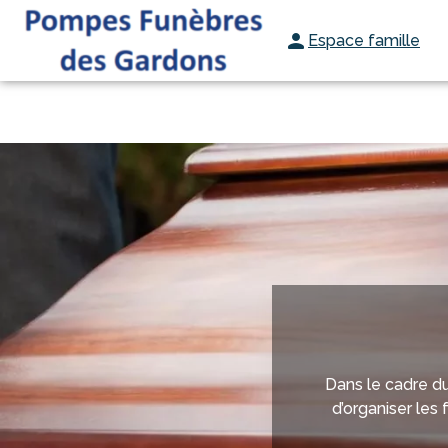
Aller
au
Espace famille
ORGANISER DES OBSÈQUES
PRÉVOIR SES OBSÈQUES
MONUMEN
contenu
Dans le cadre d
d’organiser les