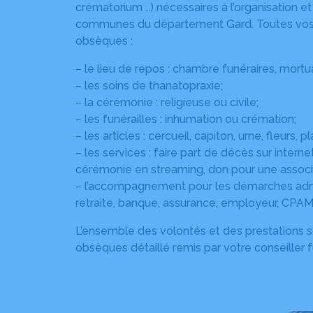
crématorium …) nécessaires à l’organisation e
communes du département Gard. Toutes vos vol
obsèques :
– le lieu de repos : chambre funéraires, mortua
– les soins de thanatopraxie;
– la cérémonie : religieuse ou civile;
– les funérailles : inhumation ou crémation;
– les articles : cercueil, capiton, urne, fleurs, p
– les services : faire part de décès sur interne
cérémonie en streaming, don pour une associ
– l’accompagnement pour les démarches admi
retraite, banque, assurance, employeur, CPAM 
L’ensemble des volontés et des prestations s
obsèques détaillé remis par votre conseiller f