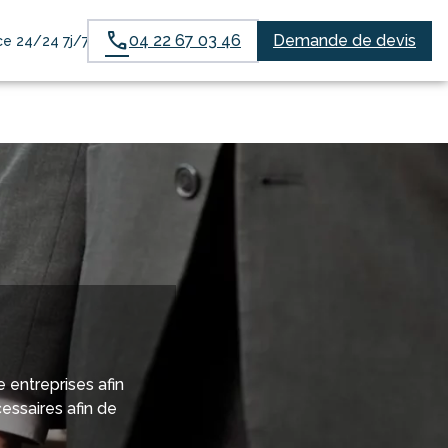
04 22 67 03 46
Demande de devis
e 24/24 7j/7
ES HOMMAGES
entreprises afin
essaires afin de