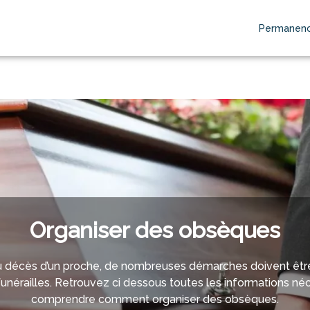
Permanenc
TS FUNÉRAIRES
NOS AGENCES
SERVICES AUX FAMILLES
ESPAC
Organiser des obsèques
u décès d’un proche, de nombreuses démarches doivent être 
 funérailles. Retrouvez ci dessous toutes les informations néc
comprendre comment organiser des obsèques.