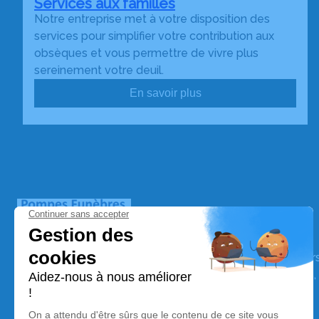
Services aux familles
Notre entreprise met à votre disposition des
services pour simplifier votre contribution aux
obsèques et vous permettre de vivre plus
sereinement votre deuil.
En savoir plus
Pompes Funèbres des Gardons
Nos équipes vous aident à honorer la mémoire de la pe
perpétuer son souvenir dans le respect de ses volontés,
avec dignité dans son dernier voyage.