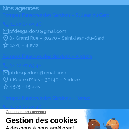
Nos agences
Pompes Funèbres des Gardons – St Jean du Gard
04 22 67 03 46
pfdesgardons@gmail.com
87 Grand Rue – 30270 – Saint-Jean-du-Gard
4.3/5 – 4 avis
Pompes Funèbres des Gardons – Anduze
04 22 67 03 46
pfdesgardons@gmail.com
1 Route d'Alès – 30140 – Anduze
4.5/5 – 15 avis
Pompes Funèbres des Gardons – Tornac
04 22 67 03 46
pfdesgardons@gmail.com
La Madeleine Tornac – 30140 – Tornac
4.5/5 – 6 avis