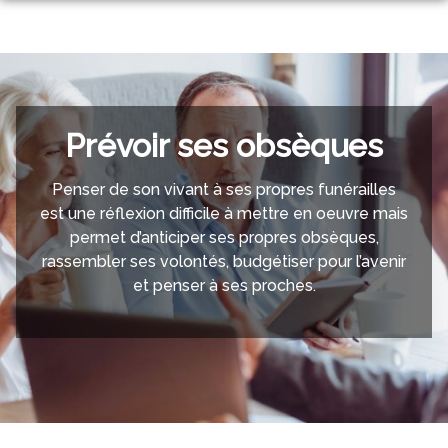
Aller
ORGANISER DES OBSÈQUES
au
contenu
PRÉVOIR SES OBSÈQUES
MONUMENTS FUNÉRAIRES
Prévoir ses obsèques
NOS AGENCES
SERVICES AUX FAMILLES
SAINT-JEAN-DU-GARD
Penser de son vivant à ses propres funérailles
ESPACES HOMMAGES
est une réflexion difficile à mettre en oeuvre mais
ANDUZE
permet d’anticiper ses propres obsèques,
rassembler ses volontés, budgétiser pour l’avenir
et penser à ses proches.