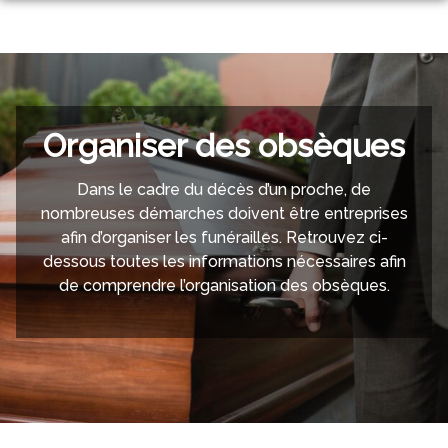
Aller
ORGANISER DES OBSÈQUES
au
contenu
PRÉVOIR SES OBSÈQUES
MONUMENTS FUNÉRAIRES
Organiser des obsèques
NOS AGENCES
SERVICES AUX FAMILLES
SAINT-JEAN-DU-GARD
Dans le cadre du décès d’un proche, de
ESPACES HOMMAGES
nombreuses démarches doivent être entreprises
ANDUZE
afin d’organiser les funérailles. Retrouvez ci-
dessous toutes les informations nécessaires afin
de comprendre l’organisation des obsèques.