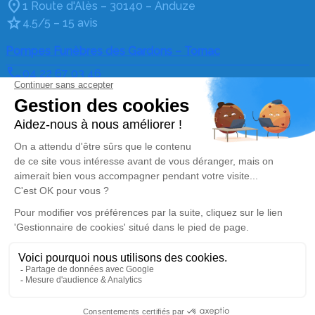
1 Route d'Alès – 30140 – Anduze
4.5/5 – 15 avis
Pompes Funèbres des Gardons – Tornac
04 22 67 03 46
pfdesgardons@gmail.com
La Madeleine Tornac – 30140 – Tornac
4.5/5 – 6 avis
Nos Services
Liens utiles
Organiser des obsèques
Avis de décès
Monuments funéraires
Demande de rendez-vous
en agence
Services aux familles
Nos réseaux sociaux
Mentions légales
Politique de traitement des données personnelles
Politique d’utilisation des cookies
Gestionnaire de cookies