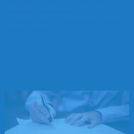
engagement reste le même : être
présents, avec discrétion et
professionnalisme, pour honorer chaque
vie avec respect.