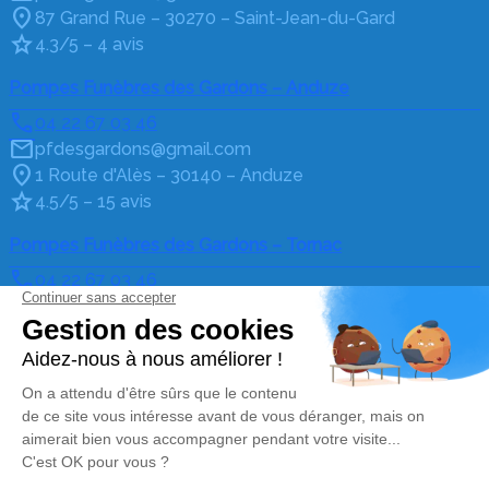
87 Grand Rue – 30270 – Saint-Jean-du-Gard
4.3/5 – 4 avis
Pompes Funèbres des Gardons – Anduze
04 22 67 03 46
pfdesgardons@gmail.com
1 Route d'Alès – 30140 – Anduze
4.5/5 – 15 avis
Pompes Funèbres des Gardons – Tornac
04 22 67 03 46
pfdesgardons@gmail.com
La Madeleine Tornac – 30140 – Tornac
4.5/5 – 6 avis
Nos Services
Liens utiles
Organiser des obsèques
Avis de décès
Monuments funéraires
Demande de rendez-vous
en agence
Services aux familles