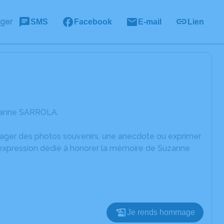
ager
SMS
Facebook
E-mail
Lien
uzanne SARROLA.
rtager des photos souvenirs, une anecdote ou exprimer
d'expression dédié à honorer la mémoire de Suzanne
Je rends hommage