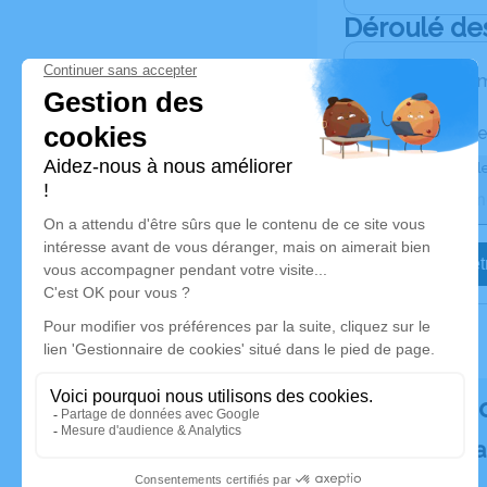
Déroulé de
Les inform
Activez une ale
Recevoir une ale
Je veux êtr
Rendez h
Plantez un a