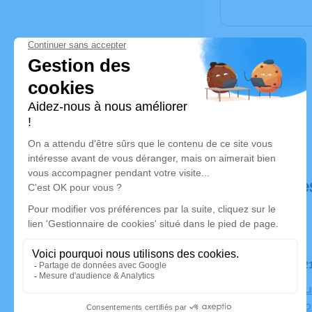
Déroulé de
Le mardi 
Crématorium
Jean Giono