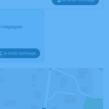
Je rends hommage
e-Valgalgues
Je rends hommage