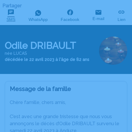
Partager
E-mail
SMS
WhatsApp
Facebook
Lien
Odile DRIBAULT
née LUCAS
décédée le 22 avril 2023 à l'âge de 82 ans
Message de la famille
Chère famille, chers amis,
C’est avec une grande tristesse que nous vous
annonçons le décès d’Odile DRIBAULT survenu le
samedi 22 avril 2023 à Anduze.