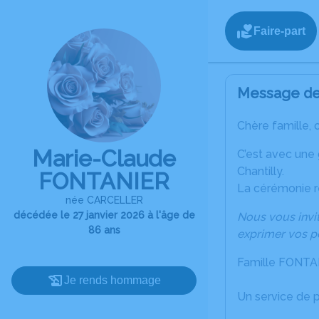
Faire-part
Message de 
Chère famille, 
Marie-Claude
C’est avec une
Chantilly.
FONTANIER
La cérémonie r
née CARCELLER
décédée le 27 janvier 2026 à l'âge de
Nous vous invit
86 ans
exprimer vos p
Famille FONT
Je rends hommage
Un service de 