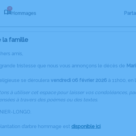
12
Part
Hommages
la famille
chers amis,
 grande tristesse que nous vous annonçons le décès de
Mar
eligieuse se déroulera
vendredi 06 février 2026
à 11h00, en l
ons à utiliser cet espace pour laisser vos condoléances, p
ensées à travers des poèmes ou des textes
.
ANIER-LONGO.
plantation d’arbre hommage est
disponible ici
.