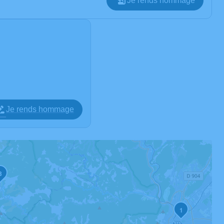
Je rends hommage
Je rends hommage
3
1