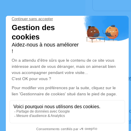
Déroulé de
Le vendre
Église Sain
Anduze