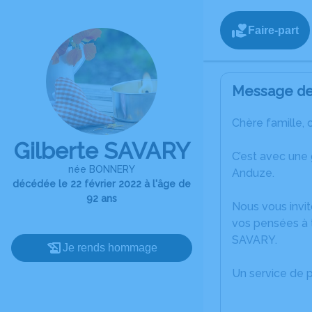
Faire-part
Message de 
Chère famille, 
Gilberte SAVARY
C’est avec une
née BONNERY
Anduze.
décédée le 22 février 2022 à l'âge de
92 ans
Nous vous invit
vos pensées à t
SAVARY.
Je rends hommage
Un service de 