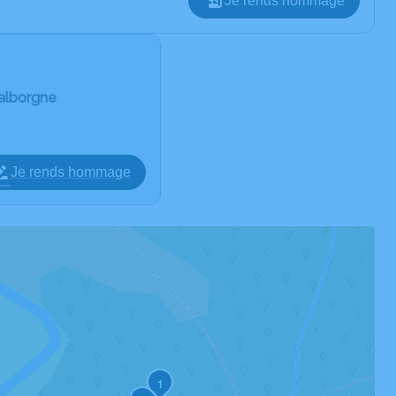
Je rends hommage
Valborgne
Je rends hommage
1