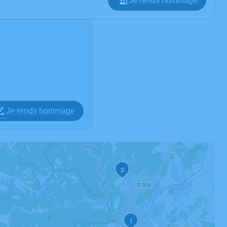
Je rends hommage
Je rends hommage
3
1