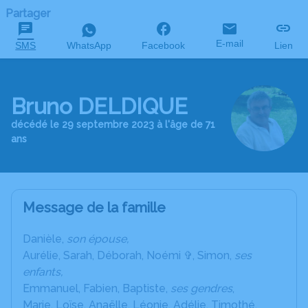
Partager
E-mail
SMS
WhatsApp
Facebook
Lien
Bruno DELDIQUE
décédé le 29 septembre 2023 à l'âge de 71
ans
Message de la famille
Danièle,
son épouse,
Aurélie, Sarah, Déborah, Noémi ✞, Simon,
ses
enfants,
Emmanuel, Fabien, Baptiste,
ses gendres
,
Marie, Loïse, Anaëlle, Léonie, Adélie, Timothé,