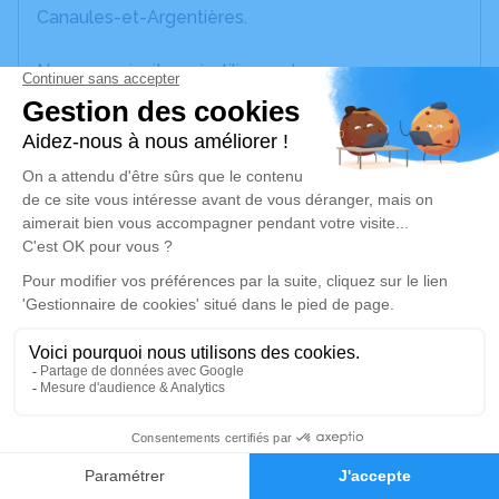
Canaules-et-Argentières.
Nous vous invitons à utiliser cet espace pour
laisser vos condoléances, partager des photos
souvenirs, une anecdote ou exprimer vos pensées
à travers des poèmes ou des textes. Cet endroit
est un lieu d'expression dédié à honorer la
mémoire d’André PANTOUSTIER.
Un service de plantation d’arbre hommage est
disponible ici
.
Je rends hommage
Crémation
1
mardi 15 novembre 2022 à 17h30
Crématorium d'Alès de Saint-Martin-de-
Faire-part
Hommages
Valgalgues